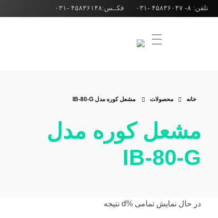
تلفن: ۸- ۴۵۸۳۶۰۴۷ -۰۳۱ فکــس:۴۵۸۳۶۱۴۸ -۰۳۱
شرکت ژوپن گاز
طراحی انواع مشعل صنعتی، مشعل کوره و مشعل بویلر
خانه
محصولات
مشعل کوره مدل IB-80-G
مشعل کوره مدل
IB-80-G
‫در حال نمایش تمامی %d نتیجه