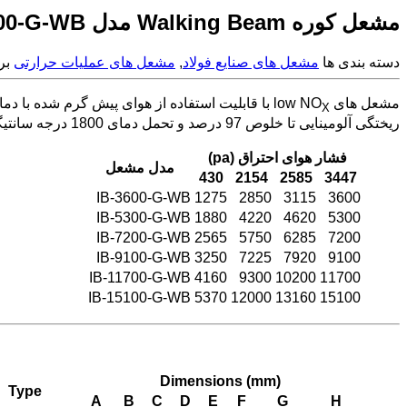
مشعل کوره Walking Beam مدل IB-15100-G-WB
دسته بندی ها
مشعل های صنایع فولاد
,
مشعل های عملیات حرارتی
بر
مشعل های low NO
X
ریختگی آلومینایی تا خلوص 97 درصد و تحمل دمای 1800 درجه سانتیگراد می باشد.
فشار هوای احتراق (pa)
مدل مشعل
430
2154
2585
3447
IB-3600-G-WB
1275
2850
3115
3600
IB-5300-G-WB
1880
4220
4620
5300
IB-7200-G-WB
2565
5750
6285
7200
IB-9100-G-WB
3250
7225
7920
9100
IB-11700-G-WB
4160
9300
10200
11700
IB-15100-G-WB
5370
12000
13160
15100
Dimensions (mm)
Type
A
B
C
D
E
F
G
H