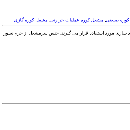
وره صنعتی
,
مشعل کوره عملیات حرارتی
,
مشعل کوره گازی
ای پیش گرم شده با دمای حدود 450 درجه سانتیگراد، در کوره های walking beam صنایع فولاد سازی مورد استفاده قرار می گیرند. جنس سرمشعل از جرم نسوز