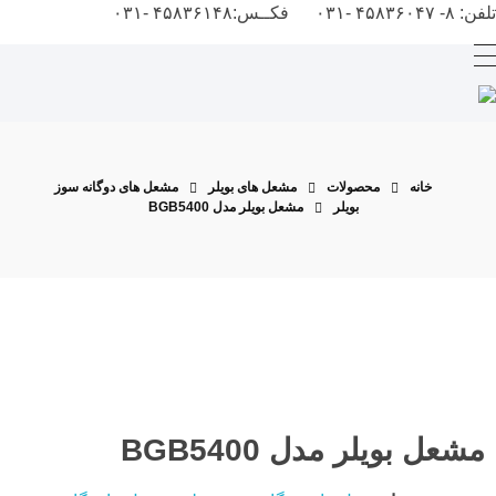
تلفن: ۸- ۴۵۸۳۶۰۴۷ -۰۳۱ فکــس:۴۵۸۳۶۱۴۸ -۰۳۱
شرکت ژوپن گاز
طراحی انواع مشعل صنعتی، مشعل کوره و مشعل بویلر
خانه
محصولات
مشعل های بویلر
مشعل های دوگانه سوز
بویلر
مشعل بویلر مدل BGB5400
مشعل بویلر مدل BGB5400