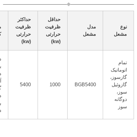
حداقل
حداکثر
نوع
مدل
ظرفیت
ظرفیت
م
مشعل
مشعل
حرارتی
حرارتی
ک
(kw)
(kw)
د
تمام
ب
اتوماتیک
د
گازسوز،
آ
گازوئیل
BGB5400
1000
5400
گ
سوز،
د
دوگانه
ر
سوز
د