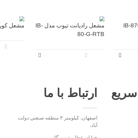
وره مدل IB-870-
مشعل رادیانت تیوب مدل IB-
مشعل کوره مدل
80-G-RTB
ریع
ارتباط با ما
اصفهان، کيلومتر ۳ منطقه صنعتي دولت
آباد،
خیابان عطار، ژوپن گاز